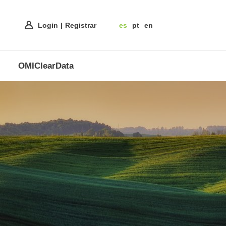
Login
Registrar
es
pt
en
OMIClearData
o de
ones
os en Europa