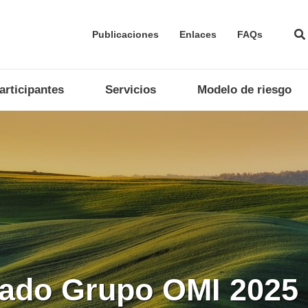
Publicaciones
Enlaces
FAQs
articipantes
Servicios
Modelo de riesgo
a empresa en proces
aplicación de soluci
rado Grupo OMI 2025
ados están integrad