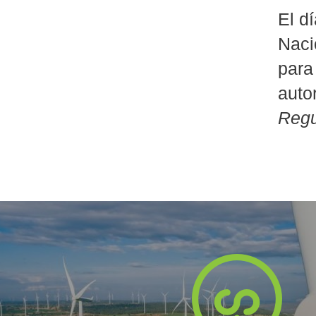
El d
Naci
para
auto
Regu