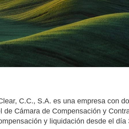
n
lear, C.C., S.A. es una empresa con dom
l de Cámara de Compensación y Contrapa
ompensación y liquidación desde el día 3