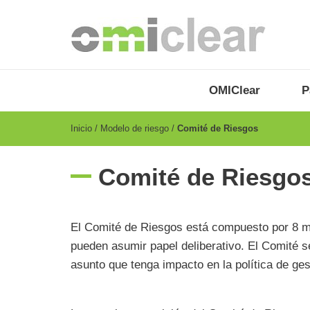
Pasar
al
contenido
principal
OMICLEAR
Menu
OMIClear
P
-
ES
Breadcrumb
Inicio
Modelo de riesgo
Comité de Riesgos
Comité de Riesgo
El Comité de Riesgos está compuesto por 8 mi
pueden asumir papel deliberativo. El Comité s
asunto que tenga impacto en la política de ge