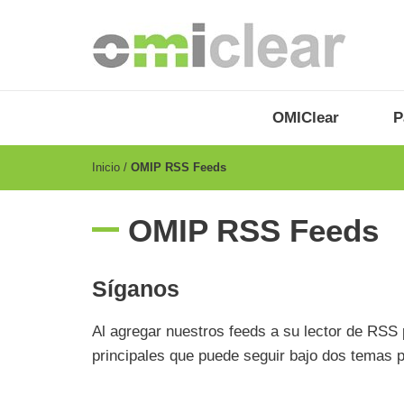
Pasar
al
contenido
principal
OMICLEAR
Menu
OMIClear
P
-
ES
Breadcrumb
Inicio
OMIP RSS Feeds
OMIP RSS Feeds
Síganos
Al agregar nuestros feeds a su lector de RSS 
principales que puede seguir bajo dos tema