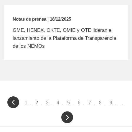
Notas de prensa | 18/12/2025
GME, HENEX, OKTE, OMIE y OTE lideran el
lanzamiento de la Plataforma de Transparencia
de los NEMOs
Pagination
Page
1
Current
2
Page
3
Page
4
Page
5
Page
6
Page
7
Page
8
Page
9
…
page