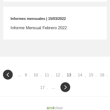
Informes mensuales | 15/03/2022
Informe Mensual Febrero 2022
Pagination
…
Page
9
Page
10
Page
11
Page
12
Current
13
Page
14
Page
15
Page
16
page
Page
17
…