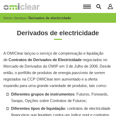
Passar
para
o
conteúdo
Breadcrumb
Início
Derivados de electricidade
Serviços
principal
Derivados de electricidade
A OMIClear lançou o serviço de compensação e liquidação
de
Contratos de Derivados de Electricidade
negociados no
Mercado de Derivados do OMIP em 3 de Julho de 2006. Desde
então, o portfólio de produtos de energia passíveis de serem
registados na CCP OMIClear tem aumentado e a oferta
expandiu para uma grande variedade de produtos, tais como:
Diferentes grupos de instrumentos
: Futuros, Forwards,
Swaps, Opções sobre Contratos de Futuros;
Diferentes tipos de liquidação
: contratos de electricidade
financeiros que liquidam contra um índice spot e contratos