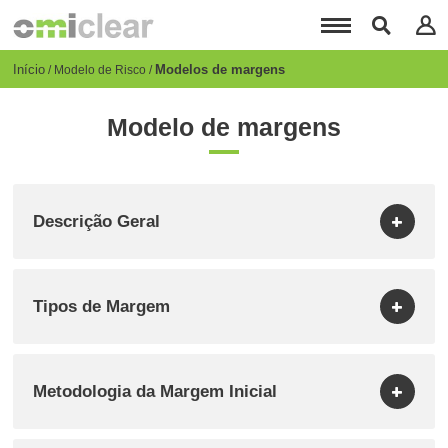
Passar
para
o
conteúdo
Breadcrumb
Início
Modelos de margens
Modelo de Risco
principal
Modelo de margens
Descrição Geral
Tipos de Margem
Metodologia da Margem Inicial