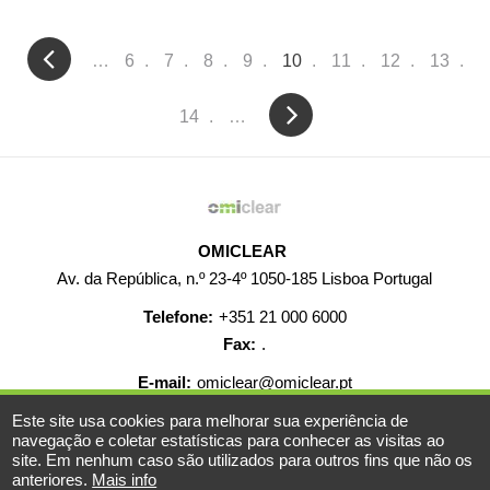
Pagination
…
Página
6
Página
7
Página
8
Página
9
Current
10
Página
11
Página
12
Página
13
page
Página
14
…
OMICLEAR
Av. da República, n.º 23-4º 1050-185 Lisboa Portugal
Telefone:
+351 21 000 6000
Fax:
.
E-mail:
omiclear@omiclear.pt
Este site usa cookies para melhorar sua experiência de
AJUDA
CONTACTO
CARREIRAS
MAPA WEB
navegação e coletar estatísticas para conhecer as visitas ao
site. Em nenhum caso são utilizados para outros fins que não os
INFORMAÇÃO LEGAL
anteriores.
Mais info