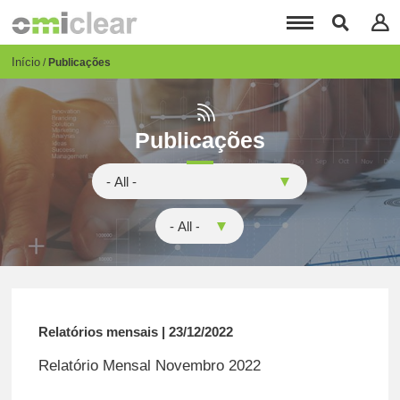
Passar
para
o
conteúdo
Breadcrumb
Início
Publicações
principal
Publicações
Relatórios mensais | 23/12/2022
Relatório Mensal Novembro 2022