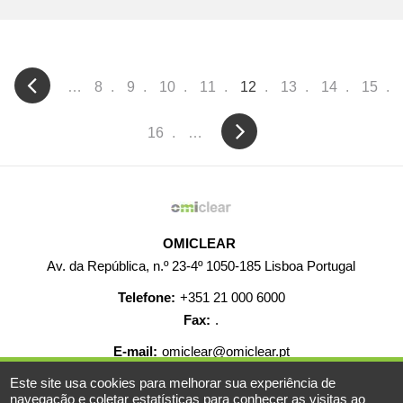
Pagination
…
Página
8
Página
9
Página
10
Página
11
Current
12
Página
13
Página
14
Págin
15
page
Página
16
…
OMICLEAR
Av. da República, n.º 23-4º 1050-185 Lisboa Portugal
Telefone:
+351 21 000 6000
Fax:
.
E-mail:
omiclear@omiclear.pt
Este site usa cookies para melhorar sua experiência de
AJUDA
CONTACTO
CARREIRAS
MAPA WEB
navegação e coletar estatísticas para conhecer as visitas ao